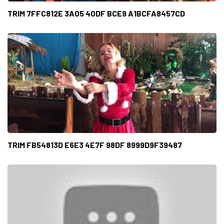
TRIM 7FFC812E 3A05 40DF BCE9 A1BCFA8457CD
TRIM FB54813D E6E3 4E7F 98DF 8999D9F39487