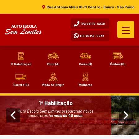
Rua Antonio Alves 18-17 Centro - Bauru - São Paulo
(14) 99140-6239
(14) 99140-6239
1ª Habilitação
Moto (A)
Carro (B)
Ônibus (D)
Carreta (E)
Medo de Dirigir
Mulheres
1ª Habilitação
Auto Escola Sem Limites preparando novos
condutores há
mais de 40 anos
.